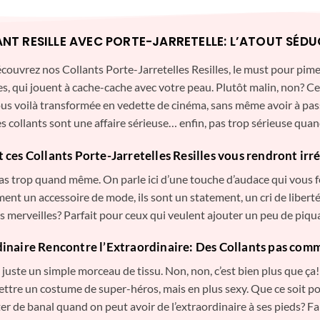
NT RESILLE AVEC PORTE-JARRETELLE: L’ATOUT SÉD
 Découvrez nos Collants Porte-Jarretelles Resilles, le must pour pi
es, qui jouent à cache-cache avec votre peau. Plutôt malin, non? Ce n
ous voilà transformée en vedette de cinéma, sans même avoir à pass
es collants sont une affaire sérieuse… enfin, pas trop sérieuse qu
es Collants Porte-Jarretelles Resilles vous rendront irré
 pas trop quand même. On parle ici d’une touche d’audace qui vous f
ent un accessoire de mode, ils sont un statement, un cri de liberté
s merveilles? Parfait pour ceux qui veulent ajouter un peu de piquan
inaire Rencontre l’Extraordinaire: Des Collants pas comm
 juste un simple morceau de tissu. Non, non, c’est bien plus que ça
mettre un costume de super-héros, mais en plus sexy. Que ce soit po
er de banal quand on peut avoir de l’extraordinaire à ses pieds? Fai