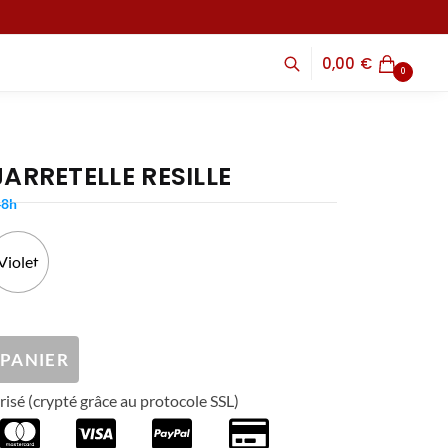
0,00
€
0
ARRETELLE RESILLE
48h
Violet
 PANIER
isé (crypté grâce au protocole SSL)